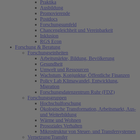
Praktika
Ausbildung
Promovierende
Postdocs
Forschungsumfeld
Chancengleichheit und Vereinbarkeit
Inklusion
RGS Econ
Forschung & Beratung
Forschungseinheiten
Arbeitsmärkte, Bildung, Bevölkerung
Gesundheit
Umwelt und Ressourcen
Wachstum, Konjunktur, Öffentliche Finanzen
Policy Lab Klimawandel, Entwicklung,
Migration
Forschungsdatenzentrum Ruhr (FDZ)
Forschungsgruppen
Hochschulforschung
Ökologische Transformation, Arbeitsmarkt, Aus-
und Weiterbildung
Wärme und Wohnen
Prosoziales Verhalten
Mikrostruktur von Steuer- und Transfersystemen
Vernetzung/Transfer