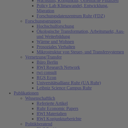
Wachstum, Konjunktur, Öffentliche Finanzen
Policy Lab Klimawandel, Entwicklung,
Migration
Forschungsdatenzentrum Ruhr (FDZ)
Forschungsgruppen
Hochschulforschung
Ökologische Transformation, Arbeitsmarkt, Aus-
und Weiterbildung
Wärme und Wohnen
Prosoziales Verhalten
Mikrostruktur von Steuer- und Transfersystemen
Vernetzung/Transfer
Büro Berlin
RWI Research Network
rwi consult
RGS Econ
Universitätsallianz Ruhr (UA Ruhr)
Leibniz Science Campus Ruhr
Publikationen
Wissenschaftlich
Referierte Artikel
Ruhr Economic Papers
RWI Materialien
RWI Konjunkturberichte
Politikberatend