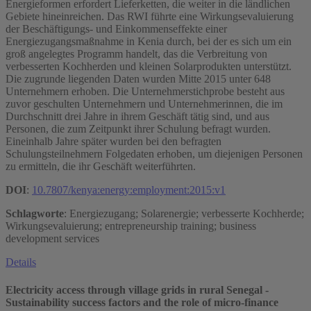
Energieformen erfordert Lieferketten, die weiter in die ländlichen
Gebiete hineinreichen. Das RWI führte eine Wirkungsevaluierung
der Beschäftigungs- und Einkommenseffekte einer
Energiezugangsmaßnahme in Kenia durch, bei der es sich um ein
groß angelegtes Programm handelt, das die Verbreitung von
verbesserten Kochherden und kleinen Solarprodukten unterstützt.
Die zugrunde liegenden Daten wurden Mitte 2015 unter 648
Unternehmern erhoben. Die Unternehmerstichprobe besteht aus
zuvor geschulten Unternehmern und Unternehmerinnen, die im
Durchschnitt drei Jahre in ihrem Geschäft tätig sind, und aus
Personen, die zum Zeitpunkt ihrer Schulung befragt wurden.
Eineinhalb Jahre später wurden bei den befragten
Schulungsteilnehmern Folgedaten erhoben, um diejenigen Personen
zu ermitteln, die ihr Geschäft weiterführten.
DOI
:
10.7807/kenya:energy:employment:2015:v1
Schlagworte
: Energiezugang; Solarenergie; verbesserte Kochherde;
Wirkungsevaluierung; entrepreneurship training; business
development services
Details
Electricity access through village grids in rural Senegal -
Sustainability success factors and the role of micro-finance