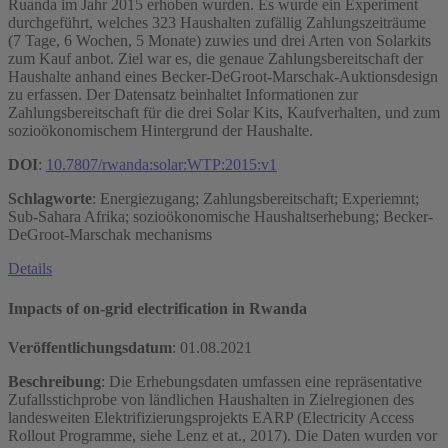
Ruanda im Jahr 2015 erhoben wurden. Es wurde ein Experiment
durchgeführt, welches 323 Haushalten zufällig Zahlungszeiträume
(7 Tage, 6 Wochen, 5 Monate) zuwies und drei Arten von Solarkits
zum Kauf anbot. Ziel war es, die genaue Zahlungsbereitschaft der
Haushalte anhand eines Becker-DeGroot-Marschak-Auktionsdesign
zu erfassen. Der Datensatz beinhaltet Informationen zur
Zahlungsbereitschaft für die drei Solar Kits, Kaufverhalten, und zum
sozioökonomischem Hintergrund der Haushalte.
DOI
:
10.7807/rwanda:solar:WTP:2015:v1
Schlagworte
: Energiezugang; Zahlungsbereitschaft; Experiemnt;
Sub-Sahara Afrika; sozioökonomische Haushaltserhebung; Becker-
DeGroot-Marschak mechanisms
Details
Impacts of on-grid electrification in Rwanda
Veröffentlichungsdatum
:
01.08.2021
Beschreibung
: Die Erhebungsdaten umfassen eine repräsentative
Zufallsstichprobe von ländlichen Haushalten in Zielregionen des
landesweiten Elektrifizierungsprojekts EARP (Electricity Access
Rollout Programme, siehe Lenz et at., 2017). Die Daten wurden vor