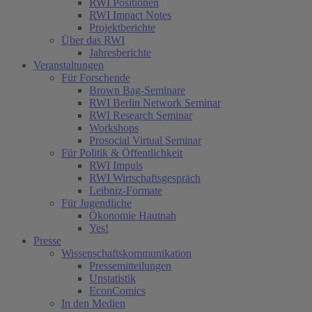
RWI Positionen
RWI Impact Notes
Projektberichte
Über das RWI
Jahresberichte
Veranstaltungen
Für Forschende
Brown Bag-Seminare
RWI Berlin Network Seminar
RWI Research Seminar
Workshops
Prosocial Virtual Seminar
Für Politik & Öffentlichkeit
RWI Impuls
RWI Wirtschaftsgespräch
Leibniz-Formate
Für Jugendliche
Ökonomie Hautnah
Yes!
Presse
Wissenschaftskommunikation
Pressemitteilungen
Unstatistik
EconComics
In den Medien