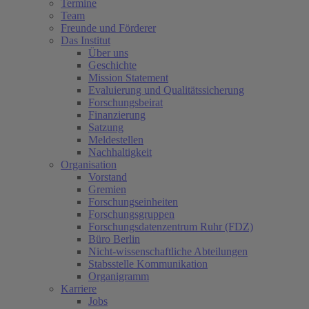
Termine
Team
Freunde und Förderer
Das Institut
Über uns
Geschichte
Mission Statement
Evaluierung und Qualitätssicherung
Forschungsbeirat
Finanzierung
Satzung
Meldestellen
Nachhaltigkeit
Organisation
Vorstand
Gremien
Forschungseinheiten
Forschungsgruppen
Forschungsdatenzentrum Ruhr (FDZ)
Büro Berlin
Nicht-wissenschaftliche Abteilungen
Stabsstelle Kommunikation
Organigramm
Karriere
Jobs