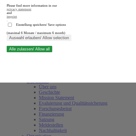
Please find more information in our
privacy statement
and
imprint
.
Einstellung speichern/ Save options
(maximal 6 Monate / maximum 6 month)
Suche schließen
Auswahl erlauben/ Allow selection
Alle zulassen/ Allow all
RWI
Termine
Team
Freunde und Förderer
Das Institut
Über uns
Geschichte
Mission Statement
Evaluierung und Qualitätssicherung
Forschungsbeirat
Finanzierung
Satzung
Meldestellen
Nachhaltigkeit
Organisation