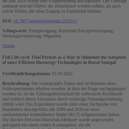
Im Jahr 2016 wurde eine Folgeerhebung durchgeführt. Die Umfrage
umfasste sowohl Dörfer, die elektrifiziert werden sollten, als auch
solche Dörfer, die ohne Zugang zu Elektrizität blieben.
DOI
:
10.7807/senegal:minigrids:2016:v1
Schlagworte
: Energiezugang; dezentrale Energieversorgung;
Wirkungsevaluierung; Migration
Details
Full Life-cycle Trial Periods as a Way to Stimulate the Adoption
of more Efficient Bioenergy Technologies in Rural Senegal
Veröffentlichungsdatum
:
01.05.2022
Beschreibung
: Die vorliegenden Daten sind im Rahmen eines
Feldexperimentes erhoben worden, in dem der Frage nachgegangen
worden ist, ob die Zahlungsbereitschaft für verbesserte Kochherde
und letztlich deren Akzeptanz durch vorherige Nutzungserfahrung
erhöht wird. Das Experiment wurde unter einer Stichprobe von
Haushalten durchgeführt, die 2009 und 2010 an einer
randomisierten kontrollierten Studie (RCT) teilgenommen haben.
Die Becker-DeGroot-Marschak-Methode wurde angewendet,
gekoppelt mit einem realen Kaufangebot, um die