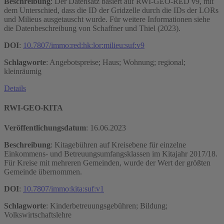
Beschreibung
: Der Datensatz basiert auf RWI-GEO-RED v9, mit
dem Unterschied, dass die ID der Gridzelle durch die IDs der LORs
und Milieus ausgetauscht wurde. Für weitere Informationen siehe
die Datenbeschreibung von Schaffner und Thiel (2023).
DOI
:
10.7807/immo:red:hk:lor:milieu:suf:v9
Schlagworte
: Angebotspreise; Haus; Wohnung; regional;
kleinräumig
Details
RWI-GEO-KITA
Veröffentlichungsdatum
:
16.06.2023
Beschreibung
: Kitagebühren auf Kreisebene für einzelne
Einkommens- und Betreuungsumfangsklassen im Kitajahr 2017/18.
Für Kreise mit mehreren Gemeinden, wurde der Wert der größten
Gemeinde übernommen.
DOI
:
10.7807/immo:kita:suf:v1
Schlagworte
: Kinderbetreuungsgebühren; Bildung;
Volkswirtschaftslehre