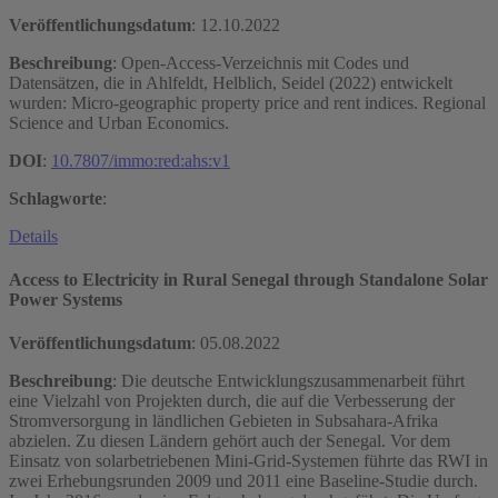
Veröffentlichungsdatum
:
12.10.2022
Beschreibung
: Open-Access-Verzeichnis mit Codes und
Datensätzen, die in Ahlfeldt, Helblich, Seidel (2022) entwickelt
wurden: Micro-geographic property price and rent indices. Regional
Science and Urban Economics.
DOI
:
10.7807/immo:red:ahs:v1
Schlagworte
:
Details
Access to Electricity in Rural Senegal through Standalone Solar
Power Systems
Veröffentlichungsdatum
:
05.08.2022
Beschreibung
: Die deutsche Entwicklungszusammenarbeit führt
eine Vielzahl von Projekten durch, die auf die Verbesserung der
Stromversorgung in ländlichen Gebieten in Subsahara-Afrika
abzielen. Zu diesen Ländern gehört auch der Senegal. Vor dem
Einsatz von solarbetriebenen Mini-Grid-Systemen führte das RWI in
zwei Erhebungsrunden 2009 und 2011 eine Baseline-Studie durch.