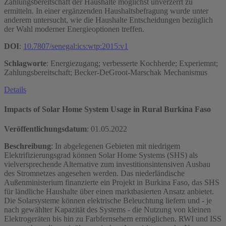
Zahlungsbereitschaft der Haushalte möglichst unverzerrt zu
ermitteln. In einer ergänzenden Haushaltsbefragung wurde unter
anderem untersucht, wie die Haushalte Entscheidungen bezüglich
der Wahl moderner Energieoptionen treffen.
DOI
:
10.7807/senegal:ics:wtp:2015:v1
Schlagworte
: Energiezugang; verbesserte Kochherde; Experiemnt;
Zahlungsbereitschaft; Becker-DeGroot-Marschak Mechanismus
Details
Impacts of Solar Home System Usage in Rural Burkina Faso
Veröffentlichungsdatum
:
01.05.2022
Beschreibung
: In abgelegenen Gebieten mit niedrigem
Elektrifizierungsgrad können Solar Home Systems (SHS) als
vielversprechende Alternative zum investitionsintensiven Ausbau
des Stromnetzes angesehen werden. Das niederländische
Außenministerium finanzierte ein Projekt in Burkina Faso, das SHS
für ländliche Haushalte über einen marktbasierten Ansatz anbietet.
Die Solarsysteme können elektrische Beleuchtung liefern und - je
nach gewählter Kapazität des Systems - die Nutzung von kleinen
Elektrogeräten bis hin zu Farbfernsehern ermöglichen. RWI und ISS