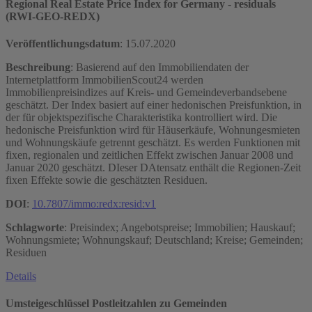
Regional Real Estate Price Index for Germany - residuals
(RWI-GEO-REDX)
Veröffentlichungsdatum
:
15.07.2020
Beschreibung
: Basierend auf den Immobiliendaten der
Internetplattform ImmobilienScout24 werden
Immobilienpreisindizes auf Kreis- und Gemeindeverbandsebene
geschätzt. Der Index basiert auf einer hedonischen Preisfunktion, in
der für objektspezifische Charakteristika kontrolliert wird. Die
hedonische Preisfunktion wird für Häuserkäufe, Wohnungesmieten
und Wohnungskäufe getrennt geschätzt. Es werden Funktionen mit
fixen, regionalen und zeitlichen Effekt zwischen Januar 2008 und
Januar 2020 geschätzt. DIeser DAtensatz enthält die Regionen-Zeit
fixen Effekte sowie die geschätzten Residuen.
DOI
:
10.7807/immo:redx:resid:v1
Schlagworte
: Preisindex; Angebotspreise; Immobilien; Hauskauf;
Wohnungsmiete; Wohnungskauf; Deutschland; Kreise; Gemeinden;
Residuen
Details
Umsteigeschlüssel Postleitzahlen zu Gemeinden