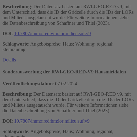
Beschreibung
: Der Datensatz basiert auf RWI-GEO-RED v9, mit
dem Unterschied, dass die ID der Gridzelle durch die IDs der LORs
und Milieus ausgetauscht wurde. Für weitere Informationen siehe
die Datenbeschreibung von Schaffner und Thiel (2023).
DOI
:
10.7807/immo:red:wm:lor:milieu:suf:v9
Schlagworte
: Angebotspreise; Haus; Wohnung; regional;
kleinräumig
Details
Sonderauswertung der RWI-GEO-RED-V9 Hausmietdaten
Veröffentlichungsdatum
:
07.02.2024
Beschreibung
: Der Datensatz basiert auf RWI-GEO-RED v9, mit
dem Unterschied, dass die ID der Gridzelle durch die IDs der LORs
und Milieus ausgetauscht wurde. Für weitere Informationen siehe
die Datenbeschreibung von Schaffner und Thiel (2023).
DOI
:
10.7807/immo:red:hm:lor:milieu:suf:v9
Schlagworte
: Angebotspreise; Haus; Wohnung; regional;
kleinräumig