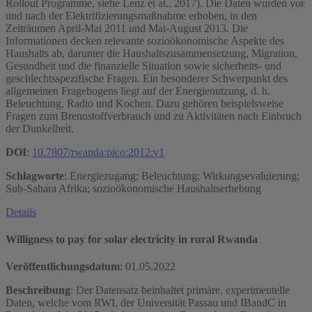
Rollout Programme, siehe Lenz et at., 2017). Die Daten wurden vor
und nach der Elektrifizierungsmaßnahme erhoben, in den
Zeiträumen April-Mai 2011 und Mai-August 2013. Die
Informationen decken relevante sozioökonomische Aspekte des
Haushalts ab, darunter die Haushaltszusammensetzung, Migration,
Gesundheit und die finanzielle Situation sowie sicherheits- und
geschlechtsspezifische Fragen. Ein besonderer Schwerpunkt des
allgemeinen Fragebogens liegt auf der Energienutzung, d. h.
Beleuchtung, Radio und Kochen. Dazu gehören beispielsweise
Fragen zum Brennstoffverbrauch und zu Aktivitäten nach Einbruch
der Dunkelheit.
DOI
:
10.7807/rwanda:pico:2012:v1
Schlagworte
: Energiezugang; Beleuchtung; Wirkungsevaluierung;
Sub-Sahara Afrika; sozioökonomische Haushaltserhebung
Details
Willigness to pay for solar electricity in rural Rwanda
Veröffentlichungsdatum
:
01.05.2022
Beschreibung
: Der Datensatz beinhaltet primäre, experimentelle
Daten, welche vom RWI, der Universität Passau und IBandC in