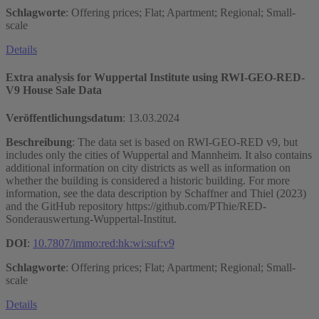
Schlagworte
: Offering prices; Flat; Apartment; Regional; Small-
scale
Details
Extra analysis for Wuppertal Institute using RWI-GEO-RED-
V9 House Sale Data
Veröffentlichungsdatum
:
13.03.2024
Beschreibung
: The data set is based on RWI-GEO-RED v9, but
includes only the cities of Wuppertal and Mannheim. It also contains
additional information on city districts as well as information on
whether the building is considered a historic building. For more
information, see the data description by Schaffner and Thiel (2023)
and the GitHub repository https://github.com/PThie/RED-
Sonderauswertung-Wuppertal-Institut.
DOI
:
10.7807/immo:red:hk:wi:suf:v9
Schlagworte
: Offering prices; Flat; Apartment; Regional; Small-
scale
Details