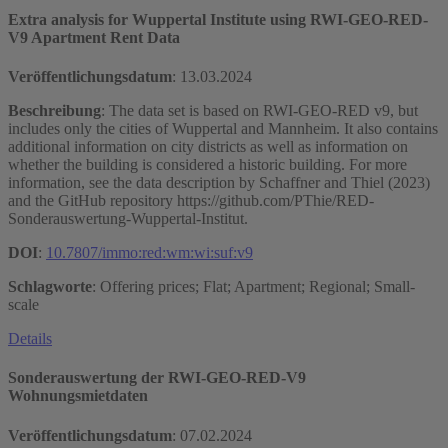
Extra analysis for Wuppertal Institute using RWI-GEO-RED-
V9 Apartment Rent Data
Veröffentlichungsdatum
:
13.03.2024
Beschreibung
: The data set is based on RWI-GEO-RED v9, but
includes only the cities of Wuppertal and Mannheim. It also contains
additional information on city districts as well as information on
whether the building is considered a historic building. For more
information, see the data description by Schaffner and Thiel (2023)
and the GitHub repository https://github.com/PThie/RED-
Sonderauswertung-Wuppertal-Institut.
DOI
:
10.7807/immo:red:wm:wi:suf:v9
Schlagworte
: Offering prices; Flat; Apartment; Regional; Small-
scale
Details
Sonderauswertung der RWI-GEO-RED-V9
Wohnungsmietdaten
Veröffentlichungsdatum
:
07.02.2024