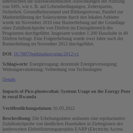
untersuchten die sozioökonomischen Auswirkungen der Nutzung
von SHS, wie z. B. auf Lebensbedingungen, Zeitersparnis,
Sicherheit, Gesundheitszustand und Bildungsniveau. Parallel zur
Markteinführung der Solarsysteme durch den lokalen Anbieter
wurde im November 2010 eine Basiserhebung auf der Grundlage
einer Zufallsstichprobe von Dörfern im Einzugsbereich des
Programms durchgeführt. Insgesamt wurden 1.200 Haushalte in 40
Dörfern befragt. Eine Folgeerhebung wurde zwei Jahre nach der
Basiserhebung im November 2012 durchgeführt.
DOI
:
10.7807/burkinafaso:solar:2012:v1
Schlagworte
: Energiezugang; dezentrale Energieversorgung;
Wirkungsevaluierung; Verbreitung von Technologien
Details
Impacts of Pico-photovoltaic Systems Usage on the Energy Poor
in rural Rwanda
Veröffentlichungsdatum
:
01.05.2022
Beschreibung
: Die Erhebungsdaten umfassen eine repräsentative
Zufallsstichprobe von ländlichen Haushalten in Zielregionen des
landesweiten Elektrifizierungsprojekts EARP (Electricity Access