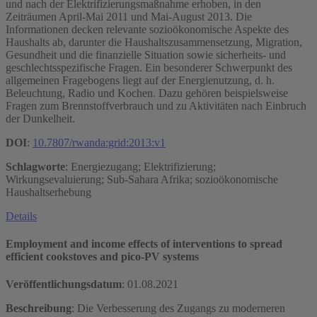
und nach der Elektrifizierungsmaßnahme erhoben, in den
Zeiträumen April-Mai 2011 und Mai-August 2013. Die
Informationen decken relevante sozioökonomische Aspekte des
Haushalts ab, darunter die Haushaltszusammensetzung, Migration,
Gesundheit und die finanzielle Situation sowie sicherheits- und
geschlechtsspezifische Fragen. Ein besonderer Schwerpunkt des
allgemeinen Fragebogens liegt auf der Energienutzung, d. h.
Beleuchtung, Radio und Kochen. Dazu gehören beispielsweise
Fragen zum Brennstoffverbrauch und zu Aktivitäten nach Einbruch
der Dunkelheit.
DOI
:
10.7807/rwanda:grid:2013:v1
Schlagworte
: Energiezugang; Elektrifizierung;
Wirkungsevaluierung; Sub-Sahara Afrika; sozioökonomische
Haushaltserhebung
Details
Employment and income effects of interventions to spread
efficient cookstoves and pico-PV systems
Veröffentlichungsdatum
:
01.08.2021
Beschreibung
: Die Verbesserung des Zugangs zu moderneren