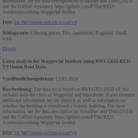
information, see the data description by Schaffner and Thiel (2023)
and the GitHub repository https://github.com/PThie/RED-
Sonderauswertung-Wuppertal-Institut.
DOI
:
10.7807/immo:red:wk:wi:suf:v9
Schlagworte
: Offering prices; Flat; Apartment; Regional; Small-
scale
Details
Extra analysis for Wuppertal Institute using RWI-GEO-RED-
V9 House Rent Data
Veröffentlichungsdatum
:
13.03.2024
Beschreibung
: The data set is based on RWI-GEO-RED v9, but
includes only the cities of Wuppertal and Mannheim. It also contains
additional information on city districts as well as information on
whether the building is considered a historic building. For more
information, see the data description by Schaffner and Thiel (2023)
and the GitHub repository https://github.com/PThie/RED-
Sonderauswertung-Wuppertal-Institut.
DOI
:
10.7807/immo:red:hm:wi:suf:v9