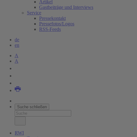
Artikel
Gastbeiträge und Interviews
Service
Pressekontakt
Pressefotos/Logos
RSS-Feeds
de
en
A
A
Suche schließen
RWI