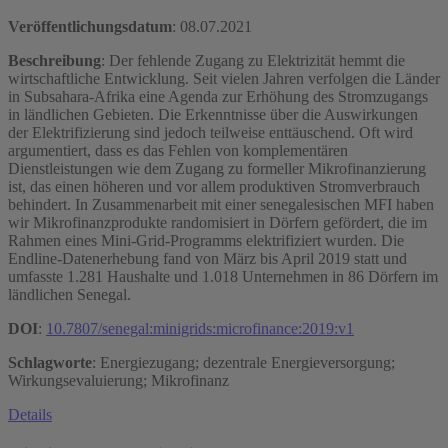
Veröffentlichungsdatum
:
08.07.2021
Beschreibung
: Der fehlende Zugang zu Elektrizität hemmt die
wirtschaftliche Entwicklung. Seit vielen Jahren verfolgen die Länder
in Subsahara-Afrika eine Agenda zur Erhöhung des Stromzugangs
in ländlichen Gebieten. Die Erkenntnisse über die Auswirkungen
der Elektrifizierung sind jedoch teilweise enttäuschend. Oft wird
argumentiert, dass es das Fehlen von komplementären
Dienstleistungen wie dem Zugang zu formeller Mikrofinanzierung
ist, das einen höheren und vor allem produktiven Stromverbrauch
behindert. In Zusammenarbeit mit einer senegalesischen MFI haben
wir Mikrofinanzprodukte randomisiert in Dörfern gefördert, die im
Rahmen eines Mini-Grid-Programms elektrifiziert wurden. Die
Endline-Datenerhebung fand von März bis April 2019 statt und
umfasste 1.281 Haushalte und 1.018 Unternehmen in 86 Dörfern im
ländlichen Senegal.
DOI
:
10.7807/senegal:minigrids:microfinance:2019:v1
Schlagworte
: Energiezugang; dezentrale Energieversorgung;
Wirkungsevaluierung; Mikrofinanz
Details