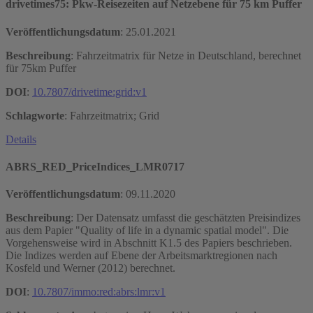
drivetimes75: Pkw-Reisezeiten auf Netzebene für 75 km Puffer
Veröffentlichungsdatum
:
25.01.2021
Beschreibung
: Fahrzeitmatrix für Netze in Deutschland, berechnet
für 75km Puffer
DOI
:
10.7807/drivetime:grid:v1
Schlagworte
: Fahrzeitmatrix; Grid
Details
ABRS_RED_PriceIndices_LMR0717
Veröffentlichungsdatum
:
09.11.2020
Beschreibung
: Der Datensatz umfasst die geschätzten Preisindizes
aus dem Papier "Quality of life in a dynamic spatial model". Die
Vorgehensweise wird in Abschnitt K1.5 des Papiers beschrieben.
Die Indizes werden auf Ebene der Arbeitsmarktregionen nach
Kosfeld und Werner (2012) berechnet.
DOI
:
10.7807/immo:red:abrs:lmr:v1