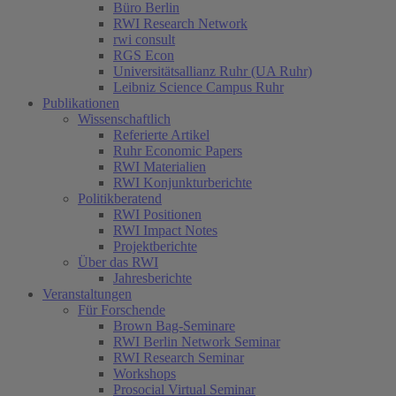
Büro Berlin
RWI Research Network
rwi consult
RGS Econ
Universitätsallianz Ruhr (UA Ruhr)
Leibniz Science Campus Ruhr
Publikationen
Wissenschaftlich
Referierte Artikel
Ruhr Economic Papers
RWI Materialien
RWI Konjunkturberichte
Politikberatend
RWI Positionen
RWI Impact Notes
Projektberichte
Über das RWI
Jahresberichte
Veranstaltungen
Für Forschende
Brown Bag-Seminare
RWI Berlin Network Seminar
RWI Research Seminar
Workshops
Prosocial Virtual Seminar